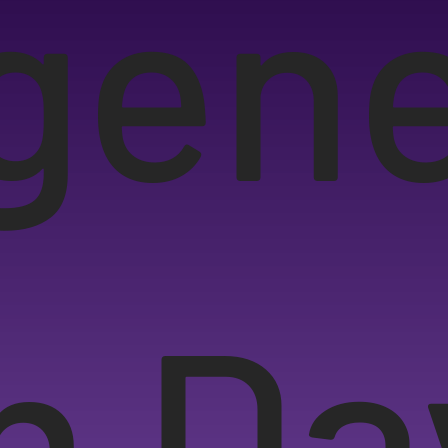
gen
n Day