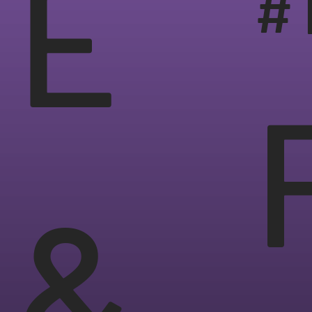
E
#
&