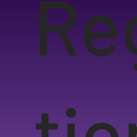
Re
tio