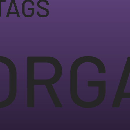
TAGS
ORG