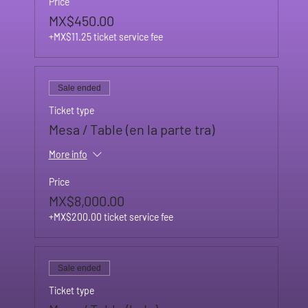
Price
MX$450.00
+MX$11.25 ticket service fee
Sale ended
Ticket type
Mesa / Table (en la parte tra)
More info
Price
MX$8,000.00
+MX$200.00 ticket service fee
Sale ended
Ticket type