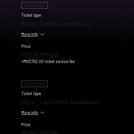
Sale ended
Ticket type
Mesa / Table (Cerca del DJ)
More info
Price
MX$30,000.00
+MX$750.00 ticket service fee
Sale ended
Ticket type
Mesa / Table(entre bastidores)
More info
Price
MX$40,000.00