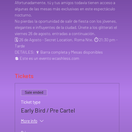
Afortunadamente, tú y tus amigos todavía tienen acceso a 
algunas de las mesas más exclusivas en este espectáculo 
nocturno.
No pierdas la oportunidad de salir de fiesta con los jóvenes, 
elegantes e influyentes de la ciudad. Únete a los glitterati el 
viernes 26 de agosto, entradas a continuación.
🗓️ 26 de Agosto - Secret Location, Roma Nte. ⏱️ 21:30 pm - 
Tarde
DETAILES: 🍷 Barra completa y Mesas disponibles
💲 Este es un evento wcashless.com
Tickets
Sale ended
Ticket type
Early Bird / Pre Cartel
More info