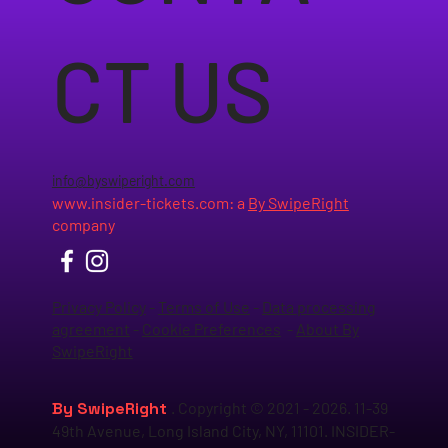
CT US
info@byswiperight.com
www.insider-tickets.com
: a
By SwipeRight
company
Privacy Policy
-
Terms of Use
-
Data processing
agreement
-
Cookie Preferences
-
About By
SwipeRight
By SwipeRight
. Copyright © 2021 - 2026. 11-39
49th Avenue, Long Island City, NY, 11101. INSIDER-