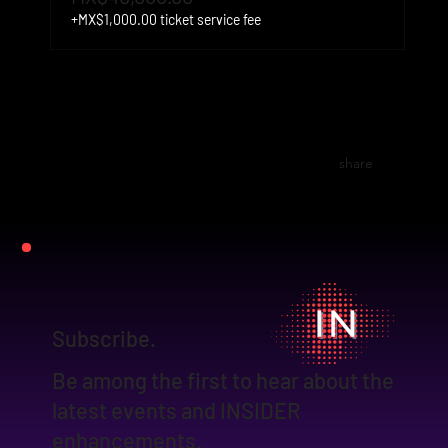
+MX$1,000.00 ticket service fee
share
Subscribe.
Be among the first to hear about the
latest events and INSIDER
enhancements.