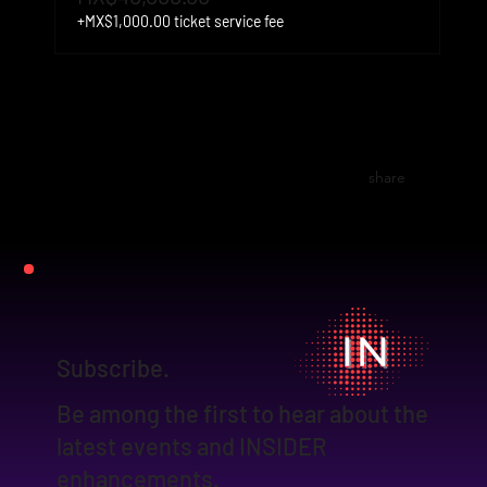
+MX$1,000.00 ticket service fee
share
Subscribe.
Be among the first to hear about the
latest events and INSIDER
enhancements.