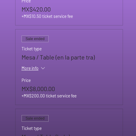
Price
MX$420.00
+MX$10.50 ticket service fee
Sale ended
Ticket type
Mesa / Table (en la parte tra)
More info
Price
MX$8,000.00
+MX$200.00 ticket service fee
Sale ended
Ticket type