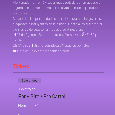
Afortunadamente, tú y tus amigos todavía tienen acceso a 
algunas de las mesas más exclusivas en este espectáculo 
nocturno.
No pierdas la oportunidad de salir de fiesta con los jóvenes, 
elegantes e influyentes de la ciudad. Únete a los glitterati el 
viernes 26 de agosto, entradas a continuación.
🗓️ 26 de Agosto - Secret Location, Roma Nte. ⏱️ 21:30 pm - 
Tarde
DETAILES: 🍷 Barra completa y Mesas disponibles
💲 Este es un evento wcashless.com
Tickets
Sale ended
Ticket type
Early Bird / Pre Cartel
More info