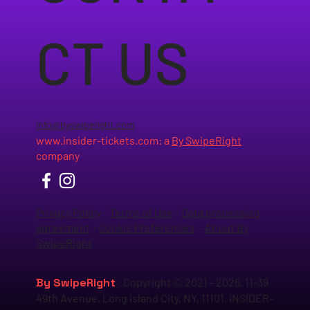
CT US
info@byswiperight.com
www.insider-tickets.com
: a
By SwipeRight
company
Privacy Policy
-
Terms of Use
-
Data processing
agreement
-
Cookie Preferences
-
About By
SwipeRight
By SwipeRight
. Copyright © 2021 - 2026. 11-39
49th Avenue, Long Island City, NY, 11101. INSIDER-