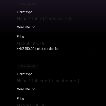
Sale ended
Ticket type
Mesa / Table (Cerca del DJ)
More info
Price
MX$30,000.00
+MX$750.00 ticket service fee
Sale ended
Ticket type
Mesa / Table(entre bastidores)
More info
Price
MX$40,000.00