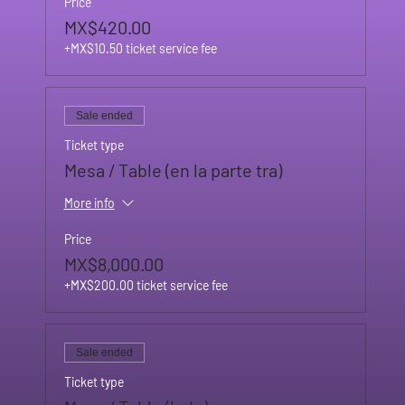
Price
MX$420.00
+MX$10.50 ticket service fee
Sale ended
Ticket type
Mesa / Table (en la parte tra)
More info
Price
MX$8,000.00
+MX$200.00 ticket service fee
Sale ended
Ticket type