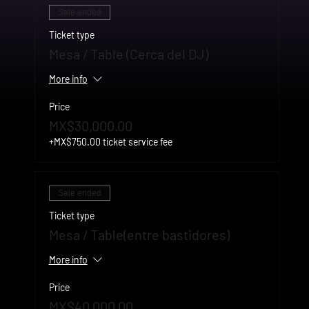
Sale ended
Ticket type
Mesa / Table (Cerca del DJ)
More info
Price
MX$30,000.00
+MX$750.00 ticket service fee
Sale ended
Ticket type
Mesa / Table(entre bastidores)
More info
Price
MX$40,000.00