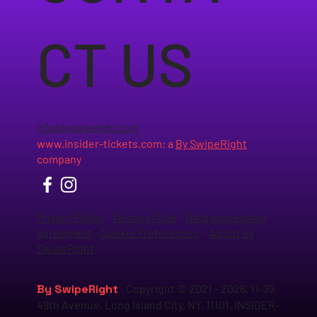
CT US
info@byswiperight.com
www.insider-tickets.com
: a
By SwipeRight
company
Privacy Policy
-
Terms of Use
-
Data processing
agreement
-
Cookie Preferences
-
About By
SwipeRight
By SwipeRight
. Copyright © 2021 - 2026. 11-39
49th Avenue, Long Island City, NY, 11101. INSIDER-