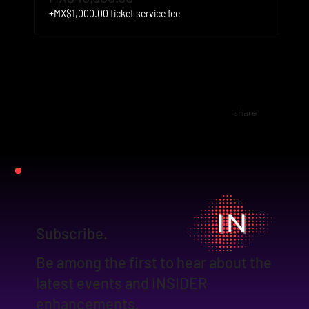
+MX$1,000.00 ticket service fee
share
Subscribe.
Be among the first to hear about the
latest events and INSIDER
enhancements.