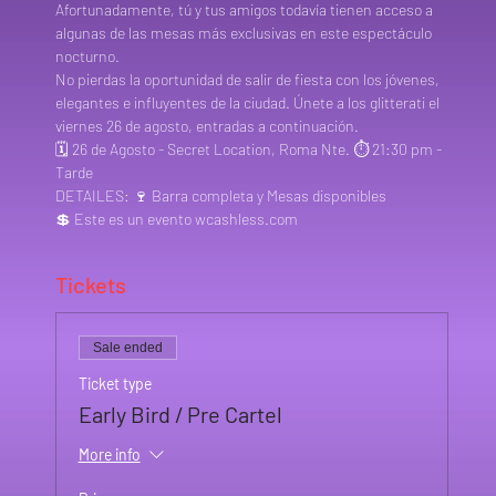
Afortunadamente, tú y tus amigos todavía tienen acceso a 
algunas de las mesas más exclusivas en este espectáculo 
nocturno.
No pierdas la oportunidad de salir de fiesta con los jóvenes, 
elegantes e influyentes de la ciudad. Únete a los glitterati el 
viernes 26 de agosto, entradas a continuación.
🗓️ 26 de Agosto - Secret Location, Roma Nte. ⏱️ 21:30 pm - 
Tarde
DETAILES: 🍷 Barra completa y Mesas disponibles
💲 Este es un evento wcashless.com
Tickets
Sale ended
Ticket type
Early Bird / Pre Cartel
More info