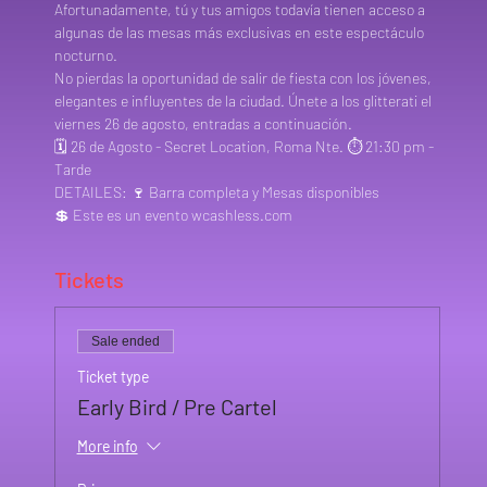
Afortunadamente, tú y tus amigos todavía tienen acceso a 
algunas de las mesas más exclusivas en este espectáculo 
nocturno.
No pierdas la oportunidad de salir de fiesta con los jóvenes, 
elegantes e influyentes de la ciudad. Únete a los glitterati el 
viernes 26 de agosto, entradas a continuación.
🗓️ 26 de Agosto - Secret Location, Roma Nte. ⏱️ 21:30 pm - 
Tarde
DETAILES: 🍷 Barra completa y Mesas disponibles
💲 Este es un evento wcashless.com
Tickets
Sale ended
Ticket type
Early Bird / Pre Cartel
More info