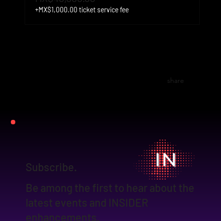
+MX$1,000.00 ticket service fee
share
Subscribe.
Be among the first to hear about the
latest events and INSIDER
enhancements.