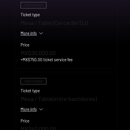
Sale ended
Ticket type
Mesa / Table (Cerca del DJ)
More info
Price
MX$30,000.00
+MX$750.00 ticket service fee
Sale ended
Ticket type
Mesa / Table(entre bastidores)
More info
Price
MX$40,000.00