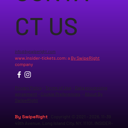
CT US
info@byswiperight.com
www.insider-tickets.com
: a
By SwipeRight
company
Privacy Policy
-
Terms of Use
-
Data processing
agreement
-
Cookie Preferences
-
About By
SwipeRight
By SwipeRight
. Copyright © 2021 - 2026. 11-39
49th Avenue, Long Island City, NY, 11101. INSIDER-