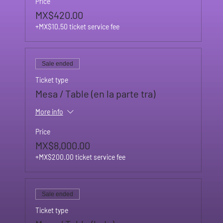
Price
MX$420.00
+MX$10.50 ticket service fee
Sale ended
Ticket type
Mesa / Table (en la parte tra)
More info
Price
MX$8,000.00
+MX$200.00 ticket service fee
Sale ended
Ticket type