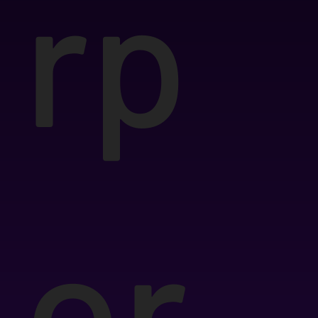
rp
or