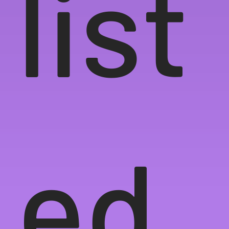
list
ed